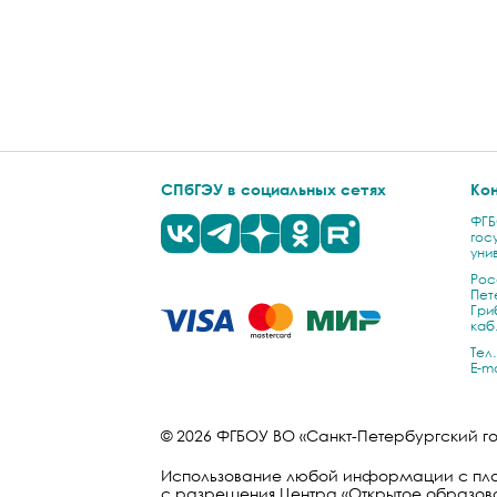
СПбГЭУ в социальных сетях
Ко
ФГБ
гос
уни
Рос
Пет
Гриб
каб.
Тел.
E-ma
© 2026 ФГБОУ ВО «Санкт-Петербургский 
Использование любой информации с плат
с разрешения
Центра «Открытое образов