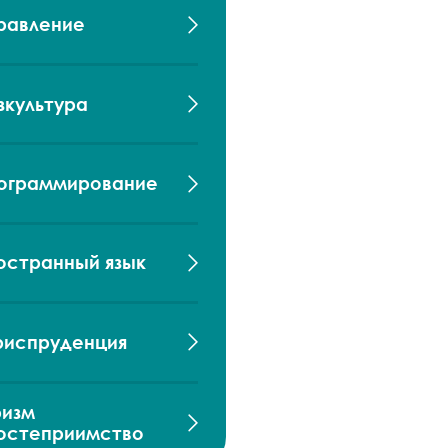
равление
зкультура
ограммирование
остранный язык
испруденция
ризм
гостеприимство