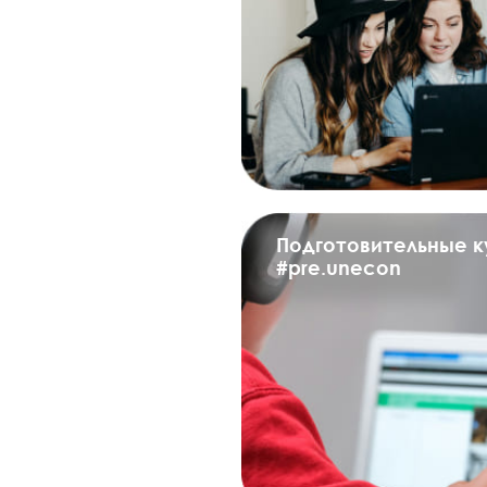
Подготовительные 
#pre.unecon