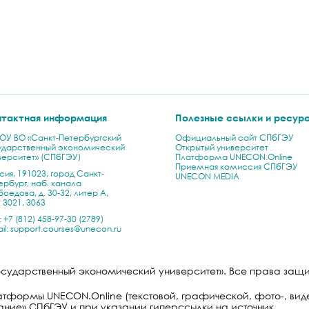
нтактная информация
Полезные ссылки и ресур
ОУ ВО «Санкт-Петербургский
Официальный сайт СПбГЭУ
ударственный экономический
Открытый университет
верситет» (СПбГЭУ)
Платформа UNECON.Online
Приемная комиссия СПбГЭУ
сия, 191023, город Санкт-
UNECON MEDIA
ербург, наб. канала
оедова, д. 30-32, литер А,
 3021, 3063
:
+7 (812) 458-97-30
(2789)
il:
support.courses@unecon.ru
государственный экономический университет». Все права за
формы UNECON.Online (текстовой, графической, фото-, вид
ание»
СПбГЭУ и при указании гиперссылки на источник