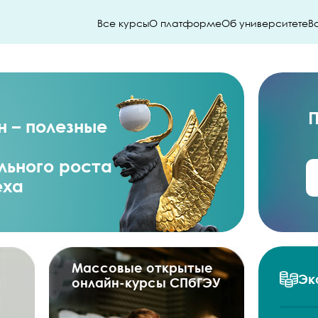
Все курсы
О платформе
Об университете
В
П
н – полезные
ьного роста
еха
Массовые открытые
Эк
онлайн-курсы СПбГЭУ