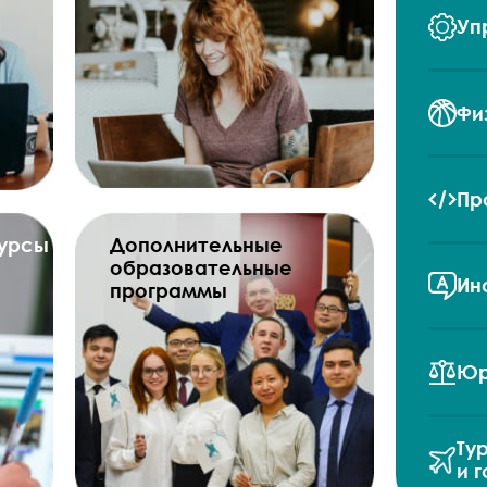
Уп
Фи
Пр
курсы
Дополнительные
образовательные
Ин
программы
Юр
Ту
и 